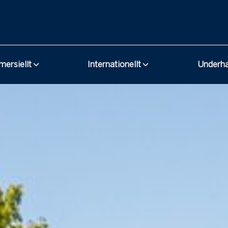
ersiellt
Internationellt
Underh