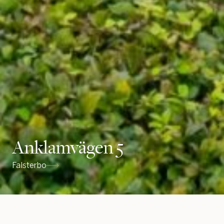
Fafnervägen 2
Djursholm