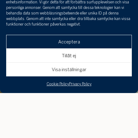
enhetsinformation. Vi gör detta för att förbättra surfupplevelsen och visa
personliga annonser. Genom att samtycka till dessa teknologier kan vi
behandla data som webbläsningsbeteende eller unika ID på denna
webbplats. Genom att inte samtycka eller dra tillbaka samtycke kan vissa
funktioner och funktioner påverkas negativt.
Acceptera
Tillåt ej
Visa inställningar
Cookie Policy
Privacy Policy
Välkommen att kontakta