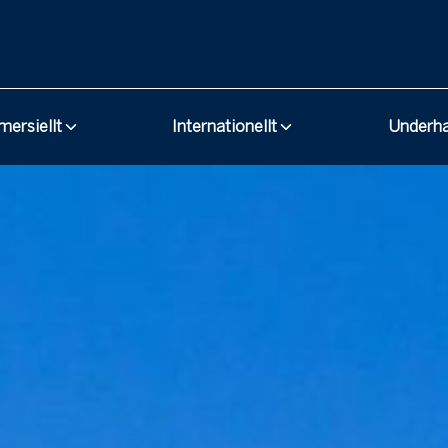
ersiellt
Internationellt
Underh