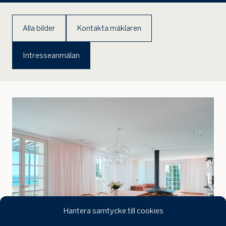
Jag
skulle
Alla bilder
Kontakta mäklaren
också
vilja få
min
Intresseanmälan
bostad
värdera
Hantera samtycke till cookies