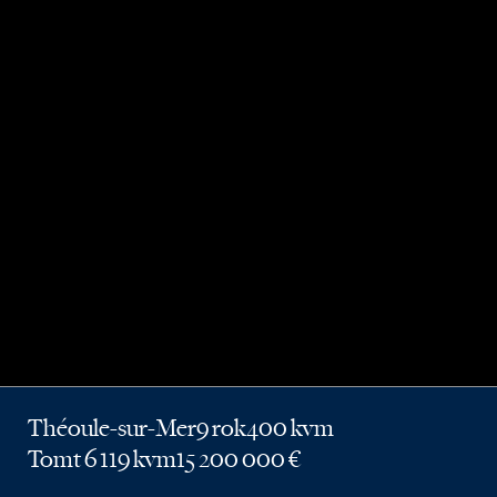
Théoule-sur-Mer
9 rok
400 kvm
Tomt 6 119 kvm
15 200 000 €
Jag är intresserad
Jag vill gå på visning