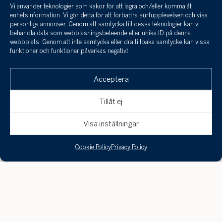
Vi använder teknologier som kakor för att lagra och/eller komma åt
Jag har tagit
enhetsinformation. Vi gör detta för att förbättra surfupplevelsen och visa
del a
personliga annonser. Genom att samtycka till dessa teknologier kan vi
infor
behandla data som webbläsningsbeteende eller unika ID på denna
Prestigious villa in
behan
webbplats. Genom att inte samtycka eller dra tillbaka samtycke kan vissa
funktioner och funktioner påverkas negativt.
perso
och 
Théoule-sur-Mer with
Klicka här för att skicka en
till a
Acceptera
intresseanmälan, boka en visning eller om
uppgi
panoramic sea views and
spara
du är intresserad av att få din bostad
Tillåt ej
värderad!
Avbryt
Skicka
direct access to the sea
Visa inställningar
Ideally located in Théoule-sur-Mer, less than ten
Cookie Policy
Privacy Policy
kilometers west of Cannes, this exceptional villa
occupies a private peninsula in a dominant position
within a preserved natural environment. The property
covers approximately 6,000 m² and is bordered by
coves, with direct access to the sea.