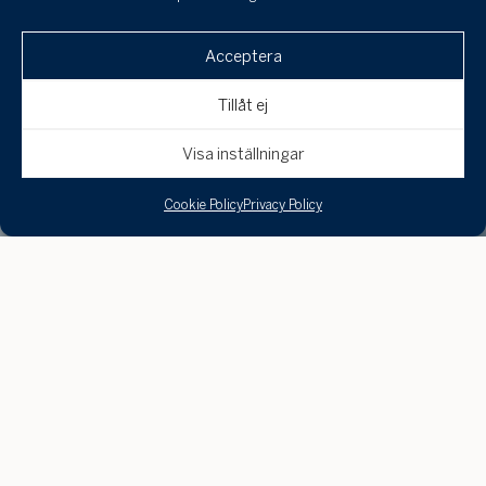
Acceptera
Tillåt ej
Visa inställningar
Cookie Policy
Privacy Policy
Anledningarna kan variera,
men alla vill inte synas. Då