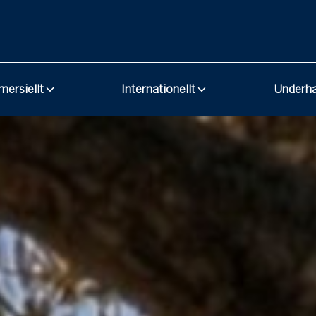
ersiellt
Internationellt
Underh