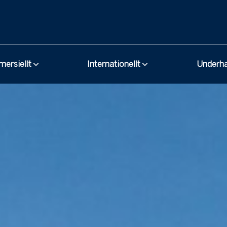
ersiellt
Internationellt
Underh