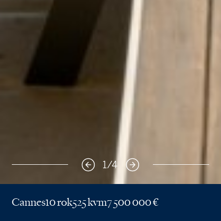
1
/
4
Cannes
10 rok
525 kvm
7 500 000 €