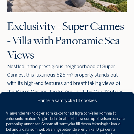
min
bostad
värdera
Exclusivity - Super Cannes
- Villa with Panoramic Sea
Views
Nestled in the prestigious neighborhood of Super
Cannes, this luxurious 525 m² property stands out
with its high-end features and breathtaking views of
the Bay of Cannes, the Estérel, and the Cap d'Antibes.
Hantera samtycke till cookies
Vi använder teknologier som kakor för att lagra och/eller komma åt
Jag har tagit
enhetsinformation. Vi gör detta för att förbättra surfupplevelsen och visa
del a
Beskrivning
personliga annonser. Genom att samtycka till dessa teknologier kan vi
infor
behandla data som webbläsningsbeteende eller unika ID på denna