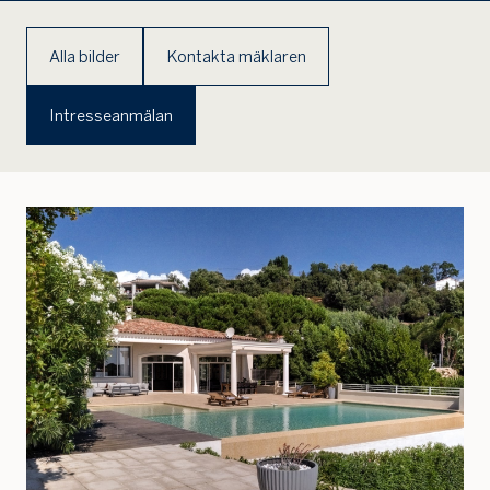
Alla bilder
Kontakta mäklaren
Intresseanmälan
Jag är intresserad
Jag vill gå på visning
Jag
skulle
också
vilja få