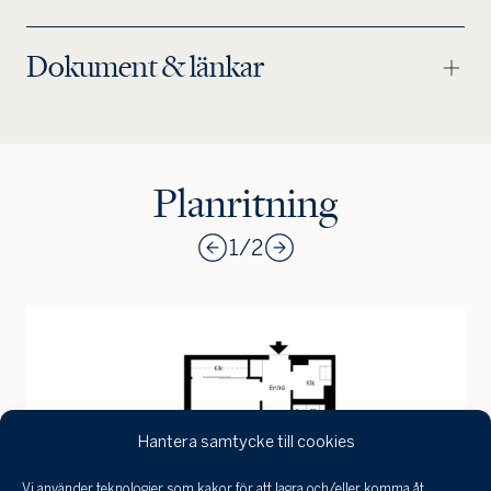
Jag
skulle
också
Dokument & länkar
vilja få
min
bostad
värdera
Planritning
1
/
2
Hantera samtycke till cookies
Vi använder teknologier som kakor för att lagra och/eller komma åt