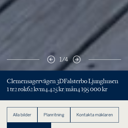
1
/
4
Clemensagervägen 3D
Falsterbo Ljunghusen
1 tr
2 rok
62 kvm
4.425 kr/mån
4 195 000 kr
Alla bilder
Planritning
Kontakta mäklaren