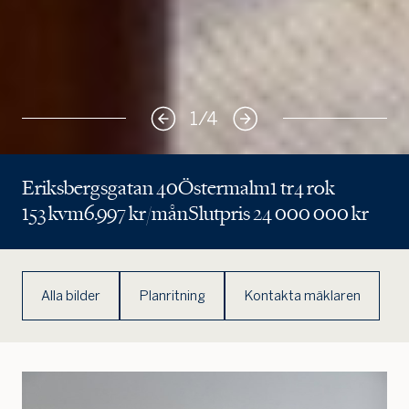
1
/
4
Eriksbergsgatan 40
Östermalm
1 tr
4 rok
153 kvm
6.997 kr/mån
Slutpris 24 000 000 kr
Alla bilder
Planritning
Kontakta mäklaren