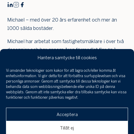
Michael – med över 20 års erfarenhet och mer än
1000 sålda bostäder.
Michael har arbetat som fastighetsmäklare i över två
decennier och har genom åren förmedlat fler än 1
Hantera samtycke till cookies
000 bostäder. Han har satt flera försäljningsrekord
och nått toppnoteringar som uppmärksammats i en
Vi använder teknologier som kakor för att lagra och/eller komma åt
Jag har tagit
rad tidningar, bland annat tack vare att han sålt några
enhetsinformation. Vi gör detta för att förbättra surfupplevelsen och visa
del a
personliga annonser. Genom att samtycka till dessa teknologier kan vi
av Sveriges dyraste villor och våningar de senaste
infor
behandla data som webbläsningsbeteende eller unika ID på denna
åren. Under 2024 förmedlade han fyra av årets
behan
webbplats. Genom att inte samtycka eller dra tillbaka samtycke kan vissa
funktioner och funktioner påverkas negativt.
perso
dyraste villor – inklusive den dyraste i hela Sverige
och 
Klicka här för att skicka en
(enligt Affärsvärlden och Hemnet).
till a
Acceptera
intresseanmälan, boka en visning eller om
uppgi
Michael förmedlar allt från stilfulla lägenheter till
spara
du är intresserad av att få din bostad
Tillåt ej
exklusiva paradvåningar, villor och lantställen med
värderad!
Avbryt
Skicka