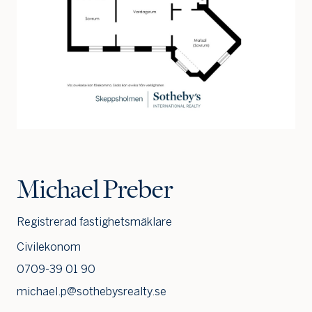
Jag är intresserad
Jag vill gå på visning
Jag
Michael Preber
skulle
också
vilja få
Registrerad fastighetsmäklare
min
bostad
Civilekonom
värdera
0709-39 01 90
michael.p@sothebysrealty.se