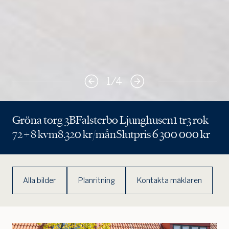
1
/
4
Gröna torg 3B
Falsterbo Ljunghusen
1 tr
3 rok
72 + 8 kvm
8.320 kr/mån
Slutpris 6 300 000 kr
Alla bilder
Planritning
Kontakta mäklaren