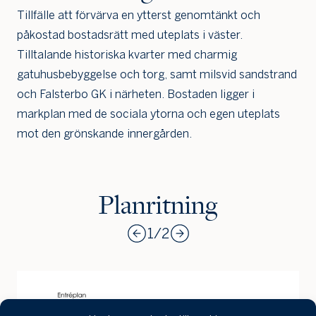
Jag är intresserad
Jag vill gå på visning
Tillfälle att förvärva en ytterst genomtänkt och
påkostad bostadsrätt med uteplats i väster.
Jag
skulle
Tilltalande historiska kvarter med charmig
också
gatuhusbebyggelse och torg, samt milsvid sandstrand
vilja få
och Falsterbo GK i närheten. Bostaden ligger i
min
bostad
markplan med de sociala ytorna och egen uteplats
värdera
mot den grönskande innergården.
Planritning
1
/
2