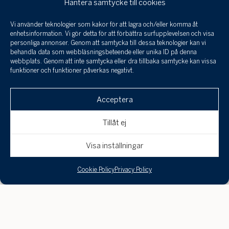
Hantera samtycke till cookies
Vi använder teknologier som kakor för att lagra och/eller komma åt
Jag har tagit
enhetsinformation. Vi gör detta för att förbättra surfupplevelsen och visa
del a
personliga annonser. Genom att samtycka till dessa teknologier kan vi
infor
behandla data som webbläsningsbeteende eller unika ID på denna
behan
webbplats. Genom att inte samtycka eller dra tillbaka samtycke kan vissa
funktioner och funktioner påverkas negativt.
perso
och 
Klicka här för att skicka en
till a
Acceptera
intresseanmälan, boka en visning eller om
uppgi
spara
du är intresserad av att få din bostad
Tillåt ej
värderad!
Avbryt
Skicka
Visa inställningar
Cookie Policy
Privacy Policy
Markus Hultman