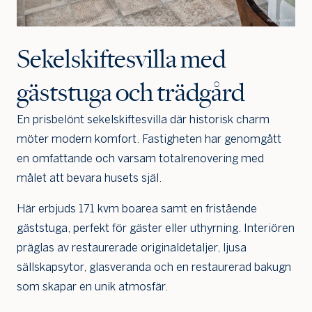
Sekelskiftesvilla med
gäststuga och trädgård
En prisbelönt sekelskiftesvilla där historisk charm
Jag är intresserad
Jag vill gå på visning
möter modern komfort. Fastigheten har genomgått
Jag
en omfattande och varsam totalrenovering med
skulle
målet att bevara husets själ.
också
vilja få
min
Här erbjuds 171 kvm boarea samt en fristående
bostad
gäststuga, perfekt för gäster eller uthyrning. Interiören
värdera
präglas av restaurerade originaldetaljer, ljusa
sällskapsytor, glasveranda och en restaurerad bakugn
som skapar en unik atmosfär.