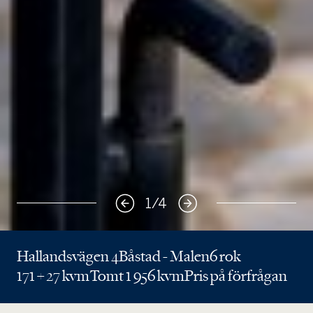
1
/
4
Hallandsvägen 4
Båstad - Malen
6 rok
171 + 27 kvm
Tomt 1 956 kvm
Pris på förfrågan