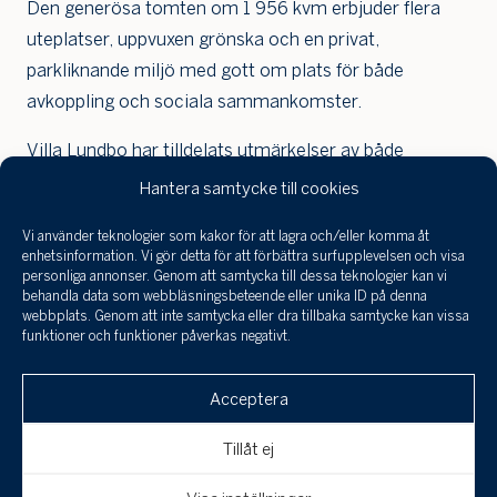
Den generösa tomten om 1 956 kvm erbjuder flera
uteplatser, uppvuxen grönska och en privat,
parkliknande miljö med gott om plats för både
avkoppling och sociala sammankomster.
Villa Lundbo har tilldelats utmärkelser av både
Föreningen Gamla Båstad och Båstads kommun för
Hantera samtycke till cookies
sin pietetsfulla renovering. Med solceller,
Vi använder teknologier som kakor för att lagra och/eller komma åt
batterilagring, vattenburen värme och energiklass B
Jag har tagit
enhetsinformation. Vi gör detta för att förbättra surfupplevelsen och visa
del a
kombineras kulturhistoriska värden med modern
personliga annonser. Genom att samtycka till dessa teknologier kan vi
infor
behandla data som webbläsningsbeteende eller unika ID på denna
hållbarhet.
behan
webbplats. Genom att inte samtycka eller dra tillbaka samtycke kan vissa
funktioner och funktioner påverkas negativt.
perso
En unik möjlighet att förvärva en omsorgsfullt
och 
Klicka här för att skicka en
till a
renoverade sekelskiftesvilla i Båstad.
Acceptera
intresseanmälan, boka en visning eller om
uppgi
spara
du är intresserad av att få din bostad
Tillåt ej
värderad!
Avbryt
Skicka