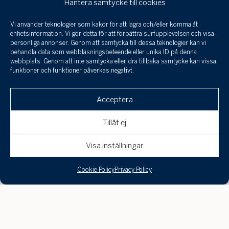
Hantera samtycke till cookies
Hårt arbete och många affärer har gett mig erfarenhet
och skickligheten som krävs för att maximera priset
Vi använder teknologier som kakor för att lagra och/eller komma åt
Jag har tagit
och styra försäljningen till bästa resultat. Har ett
enhetsinformation. Vi gör detta för att förbättra surfupplevelsen och visa
del a
personliga annonser. Genom att samtycka till dessa teknologier kan vi
flertal rekordförsäljningar och ett oändligt antal
infor
behandla data som webbläsningsbeteende eller unika ID på denna
rekommendationer och återkommande familjer. Med
behan
webbplats. Genom att inte samtycka eller dra tillbaka samtycke kan vissa
funktioner och funktioner påverkas negativt.
perso
ett personligt kontaktnät är jag verksam
och 
Klicka här för att skicka en
internationellt med Sotheby’s globala nätverk.
till a
Acceptera
intresseanmälan, boka en visning eller om
uppgi
spara
du är intresserad av att få din bostad
Tillåt ej
Portfolio
värderad!
Avbryt
Skicka
Visa inställningar
Cookie Policy
Privacy Policy