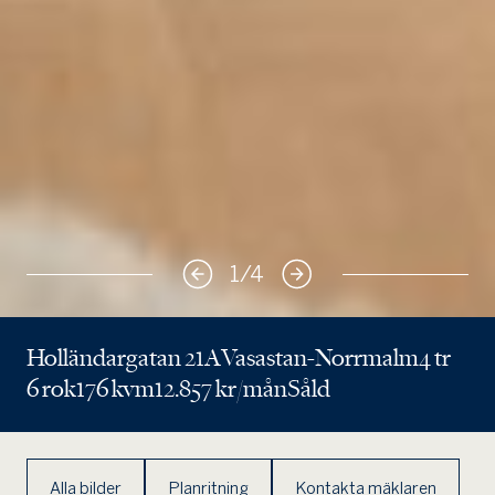
1
/
4
Holländargatan 21A
Vasastan-Norrmalm
4 tr
6 rok
176 kvm
12.857 kr/mån
Såld
Alla bilder
Planritning
Kontakta mäklaren