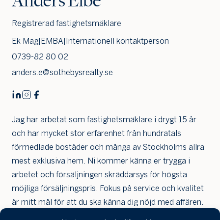
Anders Elbe
Jag är intresserad
Jag vill gå på visning
Registrerad fastighetsmäklare
Jag
skulle
Ek Mag|EMBA|Internationell kontaktperson
också
vilja få
0739-82 80 02
min
anders.e@sothebysrealty.se
bostad
värdera
Jag har arbetat som fastighetsmäklare i drygt 15 år
och har mycket stor erfarenhet från hundratals
förmedlade bostäder och många av Stockholms allra
mest exklusiva hem. Ni kommer känna er trygga i
arbetet och försäljningen skräddarsys för högsta
möjliga försäljningspris. Fokus på service och kvalitet
är mitt mål för att du ska känna dig nöjd med affären.