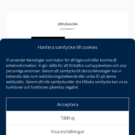
Hantera samtycke till cookies
Vi använder teknologier som kakor för att lagra och/eller komma åt
Jag har tagit
enhetsinformation. Vi gör detta för att förbättra surfupplevelsen och visa
del a
personliga annonser. Genom att samtycka till dessa teknologier kan vi
infor
behandla data som webbläsningsbeteende eller unika ID på denna
behan
webbplats. Genom att inte samtycka eller dra tillbaka samtycke kan vissa
funktioner och funktioner påverkas negativt.
perso
och 
Klicka här för att skicka en
till a
Acceptera
intresseanmälan, boka en visning eller om
uppgi
spara
du är intresserad av att få din bostad
Tillåt ej
värderad!
Avbryt
Skicka
Visa inställningar