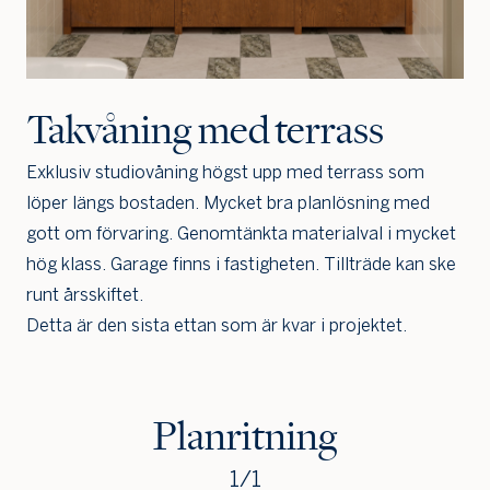
Takvåning med terrass
Exklusiv studiovåning högst upp med terrass som
Jag är intresserad
Jag vill gå på visning
löper längs bostaden. Mycket bra planlösning med
Jag
gott om förvaring. Genomtänkta materialval i mycket
skulle
hög klass. Garage finns i fastigheten. Tillträde kan ske
också
vilja få
runt årsskiftet.
min
Detta är den sista ettan som är kvar i projektet.
bostad
värdera
Planritning
1
/
1