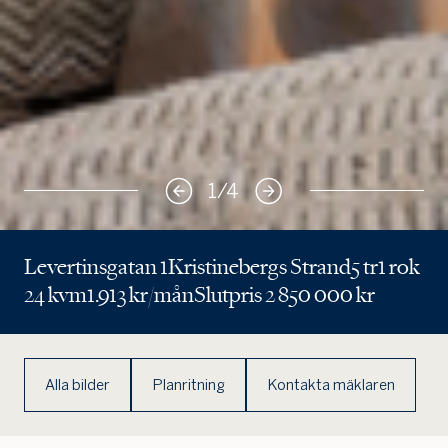
1
/
4
Levertinsgatan 1
Kristinebergs Strand
5 tr
1 rok
24 kvm
1.913 kr/mån
Slutpris 2 850 000 kr
Alla bilder
Planritning
Kontakta mäklaren