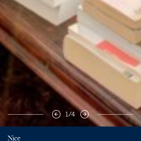
1
/
4
Nice