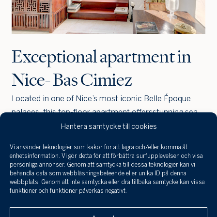
Exceptional apartment in
Nice- Bas Cimiez
Located in one of Nice’s most iconic Belle Époque
palaces, this top-floor apartment offersstunning sea
and city views and a small balcony.
Hantera samtycke till cookies
Vi använder teknologier som kakor för att lagra och/eller komma åt
Jag har tagit
enhetsinformation. Vi gör detta för att förbättra surfupplevelsen och visa
del a
personliga annonser. Genom att samtycka till dessa teknologier kan vi
infor
behandla data som webbläsningsbeteende eller unika ID på denna
Beskrivning
behan
webbplats. Genom att inte samtycka eller dra tillbaka samtycke kan vissa
funktioner och funktioner påverkas negativt.
perso
och 
Klicka här för att skicka en
till a