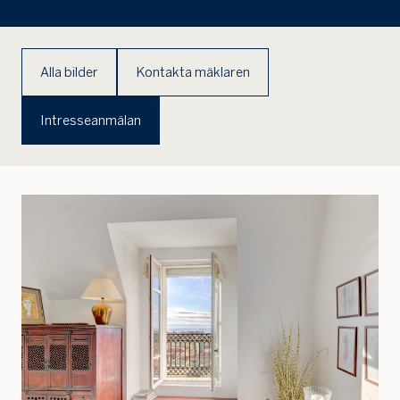
Alla bilder
Kontakta mäklaren
Intresseanmälan
Jag är intresserad
Jag vill gå på visning
Jag
skulle
också
vilja få
min
bostad
värdera