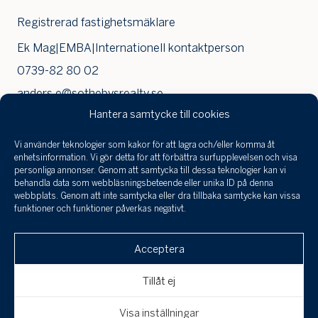
Registrerad fastighetsmäklare
Ek Mag|EMBA|Internationell kontaktperson
0739-82 80 02
anders.e@sothebysrealty.se
Hantera samtycke till cookies
Vi använder teknologier som kakor för att lagra och/eller komma åt
Jag har tagit
enhetsinformation. Vi gör detta för att förbättra surfupplevelsen och visa
Jag har arbetat som fastighetsmäklare i drygt 15 år
del a
personliga annonser. Genom att samtycka till dessa teknologier kan vi
och har mycket stor erfarenhet från hundratals
infor
behandla data som webbläsningsbeteende eller unika ID på denna
behan
webbplats. Genom att inte samtycka eller dra tillbaka samtycke kan vissa
förmedlade bostäder och många av Stockholms allra
funktioner och funktioner påverkas negativt.
perso
mest exklusiva hem. Ni kommer känna er trygga i
och 
Klicka här för att skicka en
till a
arbetet och försäljningen skräddarsys för högsta
Acceptera
intresseanmälan, boka en visning eller om
uppgi
möjliga försäljningspris. Fokus på service och kvalitet
spara
du är intresserad av att få din bostad
är mitt mål för att du ska känna dig nöjd med affären.
Tillåt ej
värderad!
Avbryt
Skicka
Hårt arbete och många affärer har gett mig erfarenhet
Visa inställningar