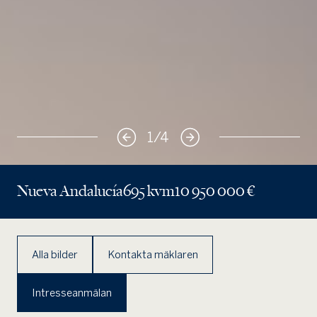
1
/
4
Nueva Andalucía
695 kvm
10 950 000 €
Alla bilder
Kontakta mäklaren
Intresseanmälan