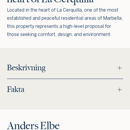
Located in the heart of La Cerquilla, one of the most
established and peaceful residential areas of Marbella,
this property represents a high-level proposal for
those seeking comfort, design, and environment.
Jag är intresserad
Jag vill gå på visning
Jag
Beskrivning
skulle
också
vilja få
min
Fakta
bostad
värdera
Anders Elbe