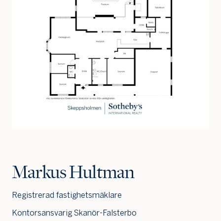
Jag är intresserad
Jag vill gå på visning
Jag
skulle
Markus Hultman
också
vilja få
min
Registrerad fastighetsmäklare
bostad
värdera
Kontorsansvarig Skanör-Falsterbo