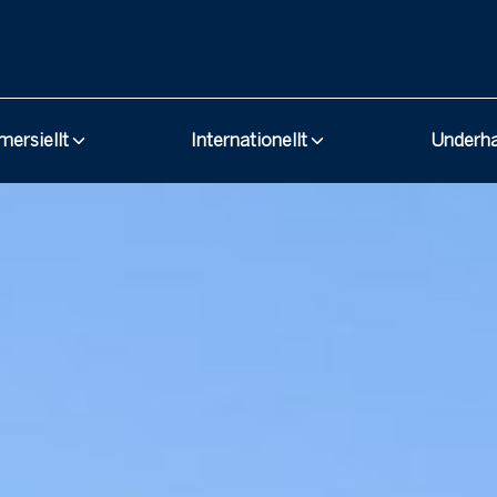
ersiellt
Internationellt
Underh