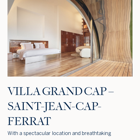
Jag är intresserad
Jag vill gå på visning
Jag
skulle
också
vilja få
VILLA GRAND CAP –
min
bostad
SAINT-JEAN-CAP-
värdera
FERRAT
With a spectacular location and breathtaking