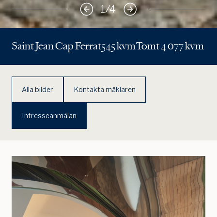
1
/
4
Saint Jean Cap Ferrat
545 kvm
Tomt 4 077 kvm
Alla bilder
Kontakta mäklaren
Intresseanmälan