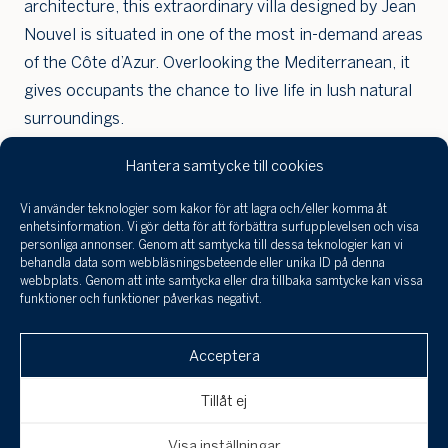
architecture, this extraordinary villa designed by Jean
Nouvel is situated in one of the most in-demand areas
of the Côte d’Azur. Overlooking the Mediterranean, it
gives occupants the chance to live life in lush natural
surroundings.
Hantera samtycke till cookies
Vi använder teknologier som kakor för att lagra och/eller komma åt
Jag har tagit
Beskrivning
enhetsinformation. Vi gör detta för att förbättra surfupplevelsen och visa
del a
personliga annonser. Genom att samtycka till dessa teknologier kan vi
infor
behandla data som webbläsningsbeteende eller unika ID på denna
behan
webbplats. Genom att inte samtycka eller dra tillbaka samtycke kan vissa
Fakta
funktioner och funktioner påverkas negativt.
perso
och 
Klicka här för att skicka en
till a
Acceptera
intresseanmälan, boka en visning eller om
uppgi
Dokument & länkar
spara
du är intresserad av att få din bostad
Tillåt ej
värderad!
Avbryt
Skicka
Visa inställningar