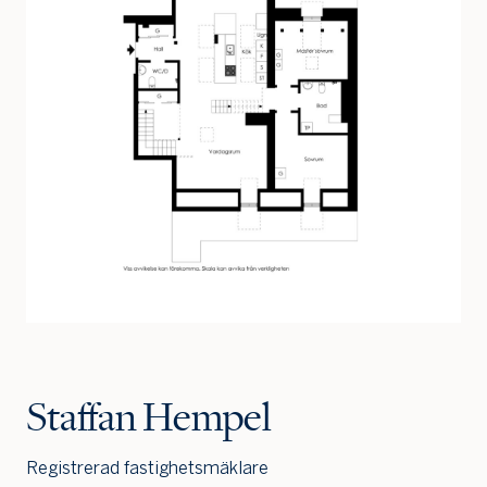
Jag är intresserad
Jag vill gå på visning
Jag
skulle
också
vilja få
min
bostad
värdera
Staffan Hempel
Registrerad fastighetsmäklare