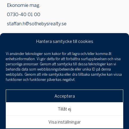
Ekonomie mag.
0730-40 01 00
staffan.h@sothebysrealty.se
Hantera samtycke till cookies
Med stort fokus på service och kvalitet är mitt mål att
Vi använder teknologier som kakor för att lagra och/eller komma åt
Jag har tagit
se till att inget lämnas åt slumpen för att du ska känna
enhetsinformation. Vi gör detta för att förbättra surfupplevelsen och visa
del a
personliga annonser. Genom att samtycka till dessa teknologier kan vi
dig riktigt nöjd med affären. Erfarenheten och
infor
behandla data som webbläsningsbeteende eller unika ID på denna
behan
webbplats. Genom att inte samtycka eller dra tillbaka samtycke kan vissa
skickligheten som krävs i denna typ av affärer får man
funktioner och funktioner påverkas negativt.
perso
bara genom hårt arbete samt att genomföra otroligt
och 
Klicka här för att skicka en
många affärer. Engagemang och leverans är mina
till a
Acceptera
intresseanmälan, boka en visning eller om
uppgi
honnörsord.
spara
du är intresserad av att få din bostad
Tillåt ej
Med en bakgrund i byggbranschen och nu drygt 20 år
värderad!
Avbryt
Skicka
som fastighetsmäklare har jag gedigen
Visa inställningar
fastighetskunskap. De senaste åren har jag förmedlat