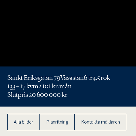
Sankt Eriksgatan 79
Vasastan
6 tr
4.5 rok
133 + 17 kvm
2.101 kr/mån
Slutpris 20 600 000 kr
Alla bilder
Planritning
Kontakta mäklaren