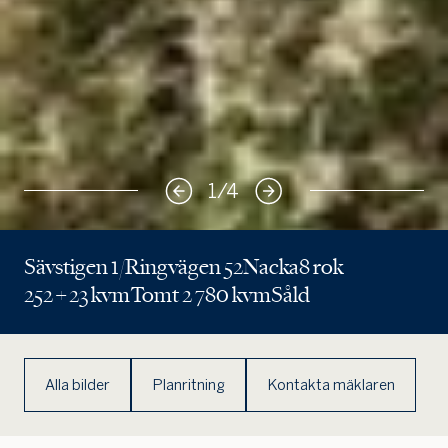
1
/
4
Sävstigen 1/Ringvägen 52
Nacka
8 rok
252 + 23 kvm
Tomt 2 780 kvm
Såld
Alla bilder
Planritning
Kontakta mäklaren