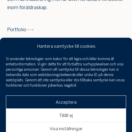
inom föräldraskap.
Portfolio
Hantera samtycke till cookies
Vi använder teknologier som kakor för att lagra och/eller komma åt
Jag har tagit
enhetsinformation. Vi gör detta för att förbättra surfupplevelsen och visa
del a
personliga annonser. Genom att samtycka till dessa teknologier kan vi
infor
behandla data som webbläsningsbeteende eller unika ID på denna
behan
webbplats. Genom att inte samtycka eller dra tillbaka samtycke kan vissa
funktioner och funktioner påverkas negativt.
perso
och 
Klicka här för att skicka en
till a
Acceptera
intresseanmälan, boka en visning eller om
uppgi
spara
du är intresserad av att få din bostad
Tillåt ej
värderad!
Avbryt
Skicka
Visa inställningar