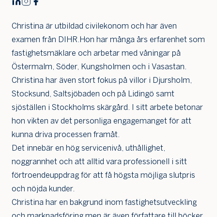
Christina är utbildad civilekonom och har även
examen från DIHR.Hon har många års erfarenhet som
fastighetsmäklare och arbetar med våningar på
Östermalm, Söder, Kungsholmen och i Vasastan.
Jag är intresserad
Jag vill gå på visning
Christina har även stort fokus på villor i Djursholm,
Stocksund, Saltsjöbaden och på Lidingö samt
Jag
sjöställen i Stockholms skärgård. I sitt arbete betonar
skulle
också
hon vikten av det personliga engagemanget för att
vilja få
kunna driva processen framåt.
min
Det innebär en hög servicenivå, uthållighet,
bostad
värdera
noggrannhet och att alltid vara professionell i sitt
förtroendeuppdrag för att få högsta möjliga slutpris
och nöjda kunder.
Christina har en bakgrund inom fastighetsutveckling
och marknadsföring men är även författare till böcker