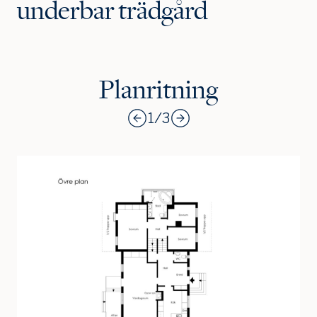
underbar trädgård
Planritning
1
/
3