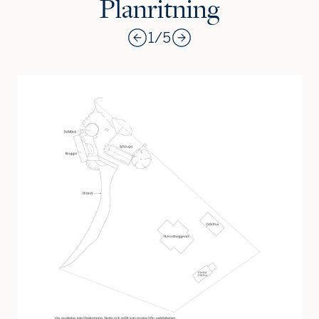
Planritning
1
/
5