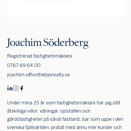
Jag är intresserad
Jag vill gå på visning
Jag
Joachim Söderberg
skulle
också
vilja få
Registrerad fastighetsmäklare
min
0767-69 64 00
bostad
värdera
joachim.s@sothebysrealty.se
Under mina 25 år som fastighetsmäklare har jag sålt
åtskilliga villor, våningar, sjöställen och
gårdsfastigheter på såväl fastland, öar som uppe i den
svenska fjällvärlden, pratat med ännu mer kunder och