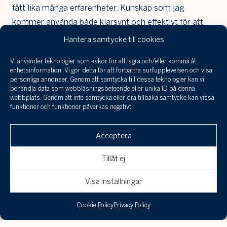
fått lika många erfarenheter. Kunskap som jag
kommer använda både klarsynt och effektivt för att
både säljare och köpare skall bli 100% nöjda. Lägg
Hantera samtycke till cookies
sedan till Skeppsholmen Sotheby’s starka varumärke
Vi använder teknologier som kakor för att lagra och/eller komma åt
med branschens starkaste marknadsföring, både i
Jag har tagit
enhetsinformation. Vi gör detta för att förbättra surfupplevelsen och visa
del a
Sverige och utomlands.
personliga annonser. Genom att samtycka till dessa teknologier kan vi
infor
behandla data som webbläsningsbeteende eller unika ID på denna
behan
webbplats. Genom att inte samtycka eller dra tillbaka samtycke kan vissa
funktioner och funktioner påverkas negativt.
perso
Portfolio
och 
Klicka här för att skicka en
till a
Acceptera
intresseanmälan, boka en visning eller om
uppgi
spara
du är intresserad av att få din bostad
Tillåt ej
värderad!
Avbryt
Skicka
Visa inställningar
Cookie Policy
Privacy Policy