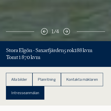
1
/
4
Stora Elgön - Saxarfjärden
5 rok
188 kvm
Tomt 1 870 kvm
Alla bilder
Planritning
Kontakta mäklaren
Intresseanmälan