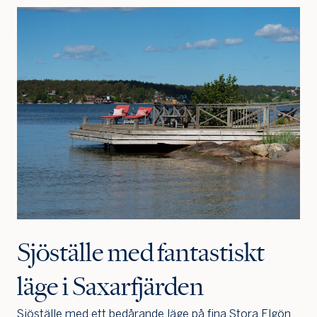
Sjöställe med fantastiskt
läge i Saxarfjärden
Sjöställe med ett bedårande läge på fina Stora Elgön,