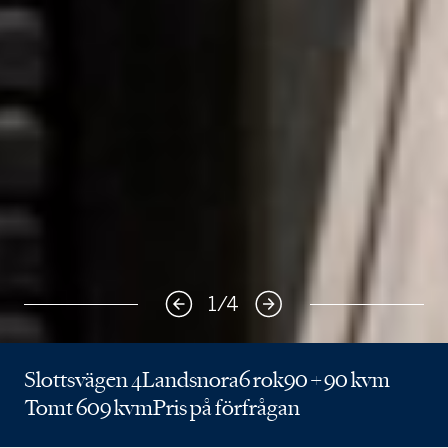
1
/
4
Slottsvägen 4
Landsnora
6 rok
90 + 90 kvm
Tomt 609 kvm
Pris på förfrågan