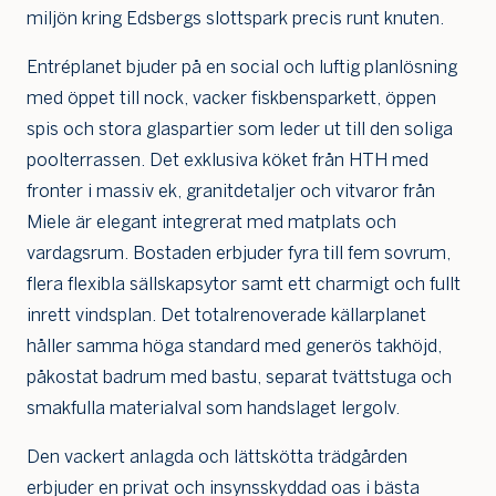
miljön kring Edsbergs slottspark precis runt knuten.
Entréplanet bjuder på en social och luftig planlösning
med öppet till nock, vacker fiskbensparkett, öppen
spis och stora glaspartier som leder ut till den soliga
poolterrassen. Det exklusiva köket från HTH med
fronter i massiv ek, granitdetaljer och vitvaror från
Miele är elegant integrerat med matplats och
vardagsrum. Bostaden erbjuder fyra till fem sovrum,
flera flexibla sällskapsytor samt ett charmigt och fullt
inrett vindsplan. Det totalrenoverade källarplanet
håller samma höga standard med generös takhöjd,
påkostat badrum med bastu, separat tvättstuga och
smakfulla materialval som handslaget lergolv.
Den vackert anlagda och lättskötta trädgården
erbjuder en privat och insynsskyddad oas i bästa