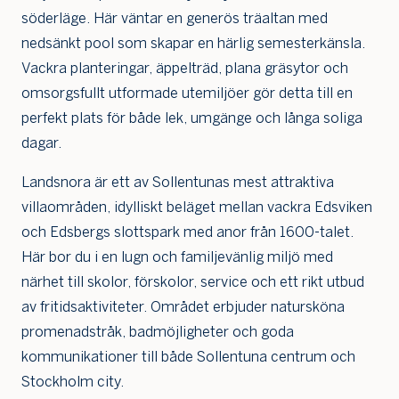
söderläge. Här väntar en generös träaltan med
nedsänkt pool som skapar en härlig semesterkänsla.
Vackra planteringar, äppelträd, plana gräsytor och
omsorgsfullt utformade utemiljöer gör detta till en
perfekt plats för både lek, umgänge och långa soliga
dagar.
Landsnora är ett av Sollentunas mest attraktiva
villaområden, idylliskt beläget mellan vackra Edsviken
och Edsbergs slottspark med anor från 1600-talet.
Här bor du i en lugn och familjevänlig miljö med
Jag är intresserad
Jag vill gå på visning
närhet till skolor, förskolor, service och ett rikt utbud
av fritidsaktiviteter. Området erbjuder natursköna
Jag
skulle
promenadstråk, badmöjligheter och goda
också
kommunikationer till både Sollentuna centrum och
vilja få
min
Stockholm city.
bostad