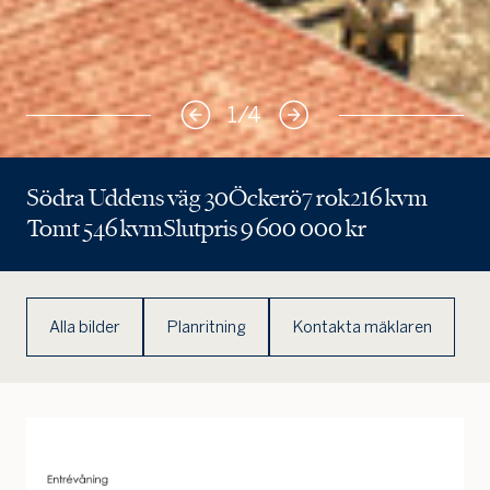
Jag är intresserad
Jag vill gå på visning
Jag
1
/
4
skulle
också
vilja få
Södra Uddens väg 30
Öckerö
7 rok
216 kvm
min
bostad
Tomt 546 kvm
Slutpris 9 600 000 kr
värdera
Alla bilder
Planritning
Kontakta mäklaren