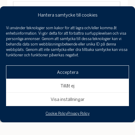
Hantera samtycke till cookies
Vi använder teknologier som kakor för att lagra och/eller komma åt
Jag har tagit
enhetsinformation. Vi gör detta för att förbättra surfupplevelsen och visa
del a
personliga annonser. Genom att samtycka till dessa teknologier kan vi
infor
behandla data som webbläsningsbeteende eller unika ID på denna
behan
webbplats. Genom att inte samtycka eller dra tillbaka samtycke kan vissa
funktioner och funktioner påverkas negativt.
perso
och 
Klicka här för att skicka en
till a
Acceptera
intresseanmälan, boka en visning eller om
uppgi
spara
du är intresserad av att få din bostad
Tillåt ej
värderad!
Avbryt
Skicka
Visa inställningar
Exklusiv nybyggd villa i
Cookie Policy
Privacy Policy
härlig skärgårdsmiljö