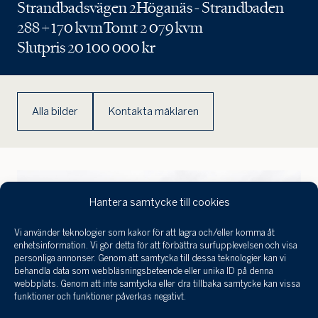
värdera
Strandbadsvägen 2
Höganäs - Strandbaden
288 + 170 kvm
Tomt 2 079 kvm
Slutpris 20 100 000 kr
Alla bilder
Kontakta mäklaren
Hantera samtycke till cookies
Vi använder teknologier som kakor för att lagra och/eller komma åt
Jag har tagit
enhetsinformation. Vi gör detta för att förbättra surfupplevelsen och visa
del a
personliga annonser. Genom att samtycka till dessa teknologier kan vi
infor
behandla data som webbläsningsbeteende eller unika ID på denna
behan
webbplats. Genom att inte samtycka eller dra tillbaka samtycke kan vissa
funktioner och funktioner påverkas negativt.
perso
och 
Klicka här för att skicka en