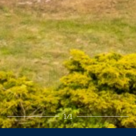
Jag är intresserad
Jag vill gå på visning
Jag
skulle
också
1
/
1
vilja få
min
bostad