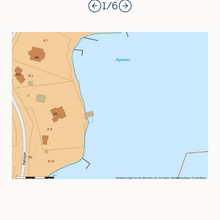
1
/
6