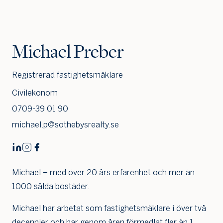
Michael Preber
Registrerad fastighetsmäklare
Jag är intresserad
Jag vill gå på visning
Civilekonom
Jag
0709-39 01 90
skulle
också
michael.p@sothebysrealty.se
vilja få
min
bostad
värdera
Michael – med över 20 års erfarenhet och mer än
1000 sålda bostäder.
Michael har arbetat som fastighetsmäklare i över två
decennier och har genom åren förmedlat fler än 1