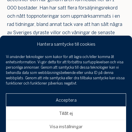
000 bostäder. Han har satt flera försäljningsrekord
och nått toppnoteringar som uppmärksammats i en
rad tidningar, bland annat tack vare att han sålt några
av Sveriges dyraste villor och våningar de senaste
åren. Under 2024 förmedlade han fyra av årets
Hantera samtycke till cookies
dyraste villor – inklusive den dyraste i hela Sverige
(enligt Affärsvärlden och Hemnet).
Vi använder teknologier som kakor för att lagra och/eller komma åt
Jag har tagit
enhetsinformation. Vi gör detta för att förbättra surfupplevelsen och visa
del a
personliga annonser. Genom att samtycka till dessa teknologier kan vi
Michael förmedlar allt från stilfulla lägenheter till
infor
behandla data som webbläsningsbeteende eller unika ID på denna
behan
exklusiva paradvåningar, villor och lantställen med
webbplats. Genom att inte samtycka eller dra tillbaka samtycke kan vissa
funktioner och funktioner påverkas negativt.
perso
attraktiva lägen. Han är specialiserad på
och 
Klicka här för att skicka en
kvalitetsbostäder som erbjuder det där lilla extra,
till a
Acceptera
intresseanmälan, boka en visning eller om
uppgi
både när det gäller känsla, läge och potential.
spara
du är intresserad av att få din bostad
Tillåt ej
Välkommen att kontakta Michael för ett
värderad!
Avbryt
Skicka
förutsättningslöst möte!
Visa inställningar