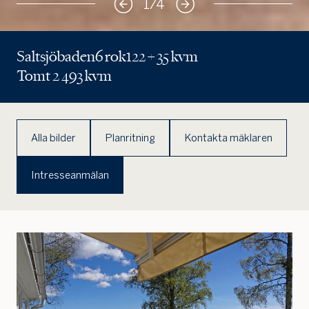
1
/
4
Saltsjöbaden
6 rok
122 + 35 kvm
Tomt 2 493 kvm
Alla bilder
Planritning
Kontakta mäklaren
Intresseanmälan