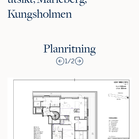
Kungsholmen
Planritning
1
/
2
Jag är intresserad
Jag vill gå på visning
Jag
skulle
också
vilja få
min
bostad
värdera