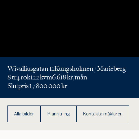
Wivalliusgatan 11
Kungsholmen / Marieberg
8 tr
4 rok
122 kvm
6.618 kr/mån
Slutpris 17 800 000 kr
Alla bilder
Planritning
Kontakta mäklaren