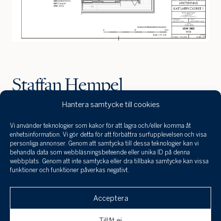
Staffan Hempel
Hantera samtycke till cookies
Registrerad fastighetsmäklare
Ekonomie mag.
Vi använder teknologier som kakor för att lagra och/eller komma åt
Jag har tagit
enhetsinformation. Vi gör detta för att förbättra surfupplevelsen och visa
0730-40 01 00
del a
personliga annonser. Genom att samtycka till dessa teknologier kan vi
infor
behandla data som webbläsningsbeteende eller unika ID på denna
staffan.h@sothebysrealty.se
behan
webbplats. Genom att inte samtycka eller dra tillbaka samtycke kan vissa
funktioner och funktioner påverkas negativt.
perso
och 
Klicka här för att skicka en
till a
Acceptera
intresseanmälan, boka en visning eller om
uppgi
Med stort fokus på service och kvalitet är mitt mål att
spara
du är intresserad av att få din bostad
se till att inget lämnas åt slumpen för att du ska känna
Tillåt ej