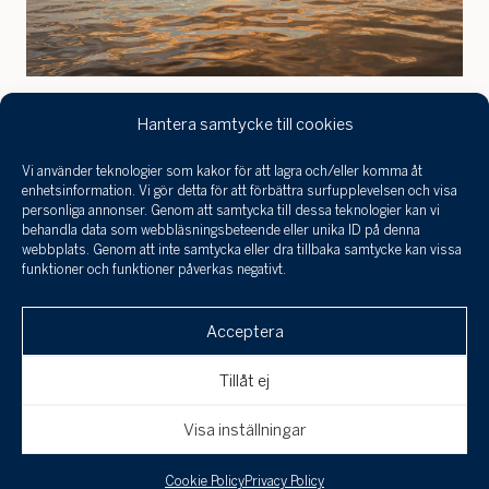
Bygg ditt drömhus i hjärtat
Hantera samtycke till cookies
av Stockholms skärgård
Vi använder teknologier som kakor för att lagra och/eller komma åt
Jag har tagit
enhetsinformation. Vi gör detta för att förbättra surfupplevelsen och visa
del a
personliga annonser. Genom att samtycka till dessa teknologier kan vi
Eftertraktade tomter i soligt sydvästläge på Yxlan med
infor
behandla data som webbläsningsbeteende eller unika ID på denna
behan
webbplats. Genom att inte samtycka eller dra tillbaka samtycke kan vissa
utsikt över båtlivet i Furusundsleden. Smidig access
funktioner och funktioner påverkas negativt.
perso
från Stockholm året runt med bilfärja.
och 
Klicka här för att skicka en
Förhandsbesked för byggnation finns beviljat.
till a
Acceptera
intresseanmälan, boka en visning eller om
uppgi
spara
du är intresserad av att få din bostad
Tillåt ej
värderad!
Avbryt
Skicka
Visa inställningar
Beskrivning
Cookie Policy
Privacy Policy