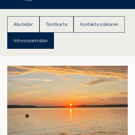
Alla bilder
Tomtkarta
Kontakta mäklaren
Jag är intresserad
Jag vill gå på visning
Intresseanmälan
Jag
skulle
också
vilja få
min
bostad
värdera