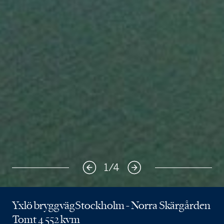
1
/
4
Yxlö bryggväg
Stockholm - Norra Skärgården
Tomt 4 552 kvm