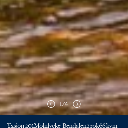
1
/
4
Yxsjön 201
Mölnlycke-Bendalen
2 rok
66 kvm