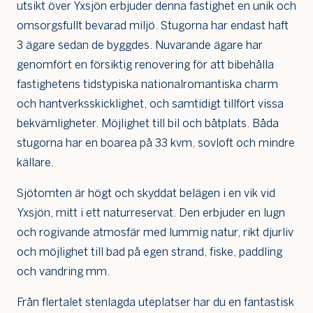
utsikt över Yxsjön erbjuder denna fastighet en unik och
omsorgsfullt bevarad miljö. Stugorna har endast haft
3 ägare sedan de byggdes. Nuvarande ägare har
genomfört en försiktig renovering för att bibehålla
fastighetens tidstypiska nationalromantiska charm
och hantverksskicklighet, och samtidigt tillfört vissa
bekvämligheter. Möjlighet till bil och båtplats. Båda
stugorna har en boarea på 33 kvm, sovloft och mindre
källare.
Sjötomten är högt och skyddat belägen i en vik vid
Yxsjön, mitt i ett naturreservat. Den erbjuder en lugn
och rogivande atmosfär med lummig natur, rikt djurliv
och möjlighet till bad på egen strand, fiske, paddling
Jag är intresserad
Jag vill gå på visning
och vandring mm.
Jag
Från flertalet stenlagda uteplatser har du en fantastisk
skulle