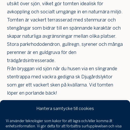
utsikt över sjön, vilket gör tomten idealisk för
också
vilja få
avkoppling och socialt umgänge in en naturnära miljö.
min
Tomten är vackert terrasserad med stenmurar och
bostad
värdera
stengångar som bidrar till en spännande karaktär och
skapar naturliga avgränsningar mellan olika platser.
Stora parkrhododendron, gullregn, syrener och många
perenner är en guldgruva för den
trädgårdsintresserade.
Från bryggan vid sjön når du husen via en slingrande
stentrappa med vackra gedigna sk Djugårdslyktor
som ger ett vackert sken på kvällarna. Vid tomten
löper en porlande bäck!
Hantera samtycke till cookies
Planritning & Tomtkarta
Vi använder teknologier som kakor för att lagra och/eller komma åt
Jag har tagit
enhetsinformation. Vi gör detta för att förbättra surfupplevelsen och visa